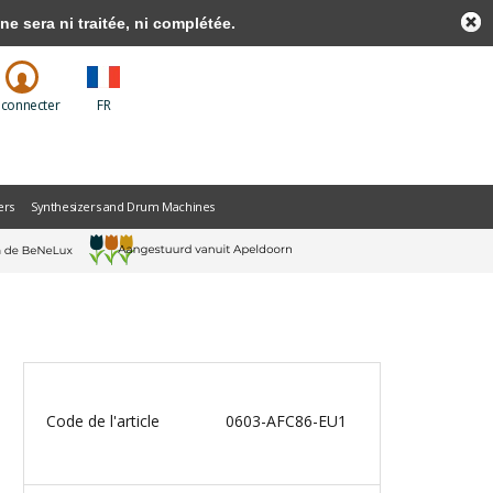
sera ni traitée, ni complétée.
 connecter
FR
ers
Synthesizers and Drum Machines
Code de l'article
0603-AFC86-EU1