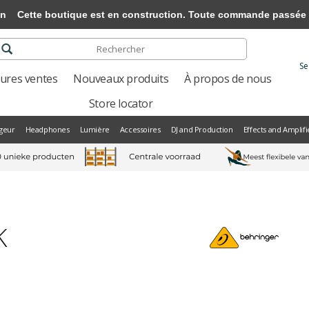
on
Cette boutique est en construction. Toute commande passée ne 
Se
eures ventes
Nouveaux produits
À propos de nous
Store locator
geur
Headphones
Lumière
Accessoires
DJ and Production
Effects and Amplifi
K
Next