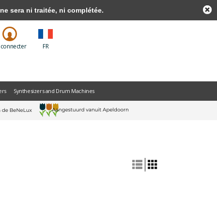
sera ni traitée, ni complétée.
 connecter
FR
ers
Synthesizers and Drum Machines