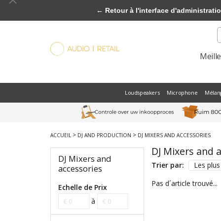
← Retour à l'interface d'administrati
Meill
Loudspeakers
Microphone
Mélan
>
>
ACCUEIL
DJ AND PRODUCTION
DJ MIXERS AND ACCESSORIES
DJ Mixers and 
DJ Mixers and
Trier par:
Les plus
accessories
Pas d´article trouvé...
Echelle de Prix
à