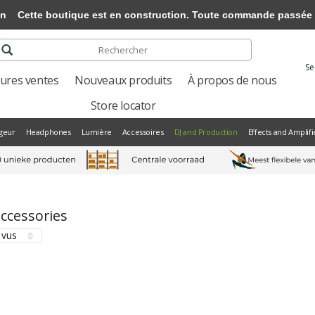
on
Cette boutique est en construction. Toute commande passée ne 
Se
eures ventes
Nouveaux produits
À propos de nous
Store locator
geur
Headphones
Lumière
Accessoires
DJ and Production
Effects and Amplifi
accessories
 vus