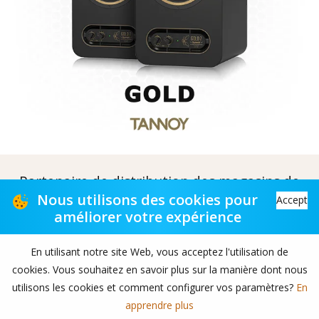
Partenaire de distribution des magasins de
musique
Nous utilisons des cookies pour
Accept
améliorer votre expérience
Distribution partner to music stores
En utilisant notre site Web, vous acceptez l'utilisation de
Copyright© 2026 TAS-retail B.V. All rights reserved.
cookies. Vous souhaitez en savoir plus sur la manière dont nous
Foire aux questions
|
Conditions générales
|
utilisons les cookies et comment configurer vos paramètres?
En
Politique de confidentialité
|
Clause de non-responsabilité
apprendre plus