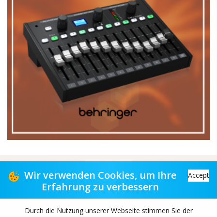
Vertriebspartner für Musikgeschäfte
Wir verwenden Cookies, um Ihre
Accept
Erfahrung zu verbessern
Distribution partner to music stores
Durch die Nutzung unserer Webseite stimmen Sie der
Copyright© 2026 TAS-retail B.V. All rights reserved.