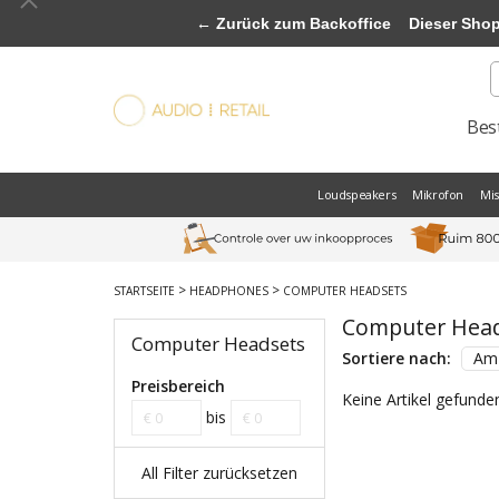
← Zurück zum Backoffice
Dieser Shop b
Best
Loudspeakers
Mikrofon
Mi
>
>
STARTSEITE
HEADPHONES
COMPUTER HEADSETS
Computer Hea
Computer Headsets
Sortiere nach:
Am 
Preisbereich
Keine Artikel gefunden
bis
All Filter zurücksetzen