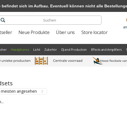
efindet sich im Aufbau. Eventuell können nicht alle Bestellungen
an
seller
Neue Produkte
Über uns
Store locator
scher
Headphones
Licht
Zubehör
DJ and Production
Effects and Amplifiers
dsets
meisten angesehen
...