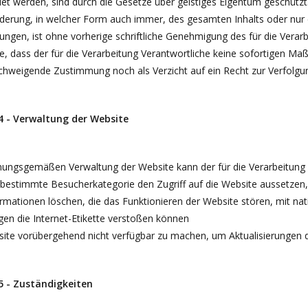
t werden, sind durch die Gesetze über geistiges Eigentum geschützt.
erung, in welcher Form auch immer, des gesamten Inhalts oder nur ei
gen, ist ohne vorherige schriftliche Genehmigung des für die Verarb
e, dass der für die Verarbeitung Verantwortliche keine sofortigen M
lschweigende Zustimmung noch als Verzicht auf ein Recht zur Verfolgu
 4 - Verwaltung der Website
nungsgemäßen Verwaltung der Website kann der für die Verarbeitung V
e bestimmte Besucherkategorie den Zugriff auf die Website aussetzen
ormationen löschen, die das Funktionieren der Website stören, mit nat
gen die Internet-Etikette verstoßen können
site vorübergehend nicht verfügbar zu machen, um Aktualisierungen 
 5 - Zuständigkeiten