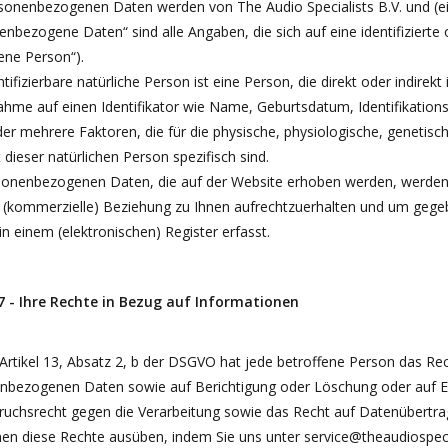
rsonenbezogenen Daten werden von The Audio Specialists B.V. und (ei
nbezogene Daten“ sind alle Angaben, die sich auf eine identifizierte o
ene Person“).
ntifizierbare natürliche Person ist eine Person, die direkt oder indirek
hme auf einen Identifikator wie Name, Geburtsdatum, Identifikations
er mehrere Faktoren, die für die physische, physiologische, genetische,
t dieser natürlichen Person spezifisch sind.
sonenbezogenen Daten, die auf der Website erhoben werden, werde
 (kommerzielle) Beziehung zu Ihnen aufrechtzuerhalten und um gegebe
n einem (elektronischen) Register erfasst.
 7 - Ihre Rechte in Bezug auf Informationen
rtikel 13, Absatz 2, b der DSGVO hat jede betroffene Person das Rec
nbezogenen Daten sowie auf Berichtigung oder Löschung oder auf Ei
ruchsrecht gegen die Verarbeitung sowie das Recht auf Datenübertrag
nen diese Rechte ausüben, indem Sie uns unter
service@theaudiospeci