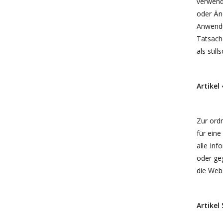
verwende
oder Änd
Anwendun
Tatsach
als stil
Artikel
Zur ord
für ein
alle Inf
oder ge
die Web
Artikel