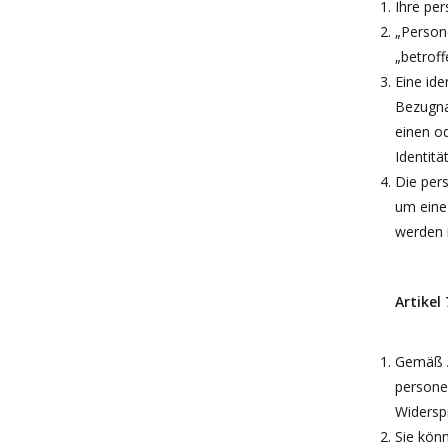
Ihre pe
„Persone
„betroff
Eine ide
Bezugna
einen od
Identitä
Die per
um eine
werden i
Artikel
Gemäß A
persone
Widersp
Sie kön