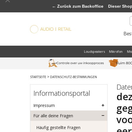
← Zurück zum Backoffice
Dieser Shop b
Best
Loudspeakers
Mikrofon
Mi
>
STARTSEITE
DATENSCHUTZ-BESTIMMUNGEN
Date
Informationsportal
dez
geg
Impressum
voo
Für alle deine Fragen
eer
Häufig gestellte Fragen