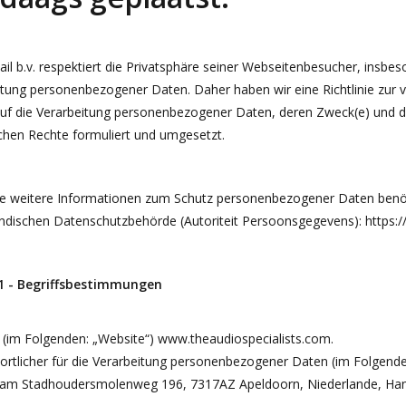
il b.v. respektiert die Privatsphäre seiner Webseitenbesucher, insb
itung personenbezogener Daten. Daher haben wir eine Richtlinie zur 
uf die Verarbeitung personenbezogener Daten, deren Zweck(e) und di
ichen Rechte formuliert und umgesetzt.
e weitere Informationen zum Schutz personenbezogener Daten benöti
ndischen Datenschutzbehörde (Autoriteit Persoonsgegevens): https://
 1 - Begriffsbestimmungen
 (im Folgenden: „Website“) www.theaudiospecialists.com.
rtlicher für die Verarbeitung personenbezogener Daten (im Folgenden:
z am Stadhoudersmolenweg 196, 7317AZ Apeldoorn, Niederlande, 