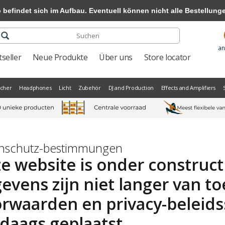
efindet sich im Aufbau. Eventuell können nicht alle Bestellungen
an
seller
Neue Produkte
Über uns
Store locator
scher
Headphones
Licht
Zubehör
DJ and Production
Effects and Amplifiers
nschutz-bestimmungen
e website is onder construc
evens zijn niet langer van t
rwaarden en privacy-beleid
daags geplaatst.