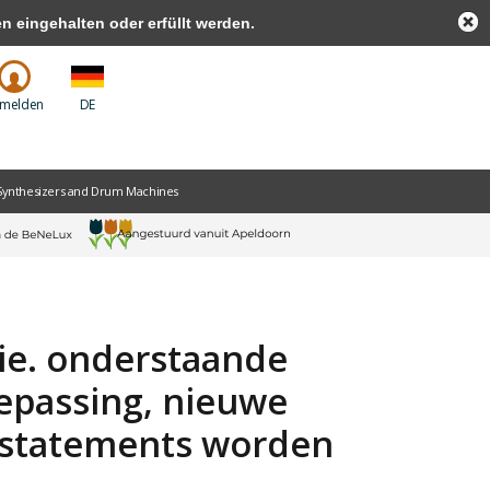
 eingehalten oder erfüllt werden.
melden
DE
Synthesizers and Drum Machines
tie. onderstaande
oepassing, nieuwe
sstatements worden