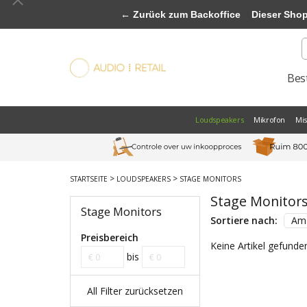
← Zurück zum Backoffice
Dieser Shop b
Best
Loudspeakers
Mikrofon
Mi
>
>
STARTSEITE
LOUDSPEAKERS
STAGE MONITORS
Stage Monitor
Stage Monitors
Sortiere nach:
Am 
Preisbereich
Keine Artikel gefunden
bis
All Filter zurücksetzen