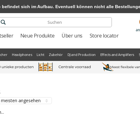
efindet sich im Aufbau. Eventuell können nicht alle Bestellungen
an
seller
Neue Produkte
Über uns
Store locator
scher
Headphones
Licht
Zubehör
DJ and Production
Effects and Amplifiers
s
meisten angesehen
...