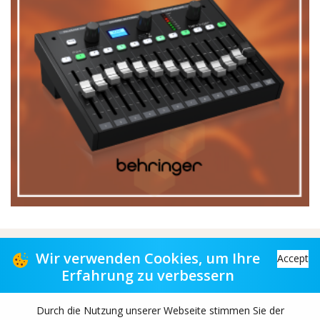
Vertriebspartner für Musikgeschäfte
Wir verwenden Cookies, um Ihre
Accept
Erfahrung zu verbessern
Distribution partner to music stores
Durch die Nutzung unserer Webseite stimmen Sie der
Copyright© 2026 TAS-retail B.V. All rights reserved.