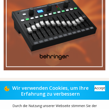
Vertriebspartner für Musikgeschäfte
Wir verwenden Cookies, um Ihre
Accept
Erfahrung zu verbessern
Distribution partner to music stores
Durch die Nutzung unserer Webseite stimmen Sie der
Copyright© 2026 TAS-retail B.V. All rights reserved.