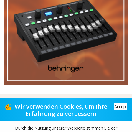
Vertriebspartner für Musikgeschäfte
Wir verwenden Cookies, um Ihre
Accept
Erfahrung zu verbessern
Distribution partner to music stores
Durch die Nutzung unserer Webseite stimmen Sie der
Copyright© 2026 TAS-retail B.V. All rights reserved.