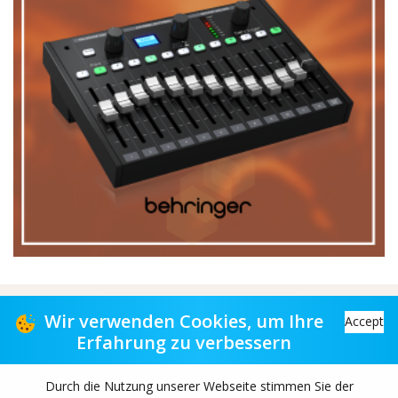
Vertriebspartner für Musikgeschäfte
Wir verwenden Cookies, um Ihre
Accept
Erfahrung zu verbessern
Distribution partner to music stores
Durch die Nutzung unserer Webseite stimmen Sie der
Copyright© 2026 TAS-retail B.V. All rights reserved.