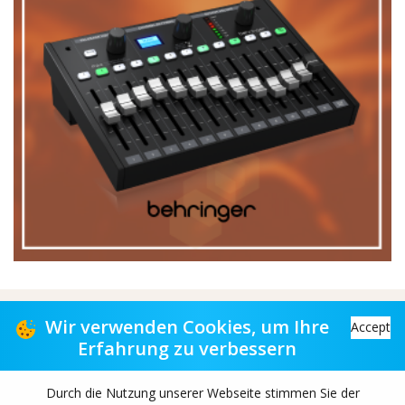
Vertriebspartner für Musikgeschäfte
Wir verwenden Cookies, um Ihre
Accept
Erfahrung zu verbessern
Distribution partner to music stores
Durch die Nutzung unserer Webseite stimmen Sie der
Copyright© 2026 TAS-retail B.V. All rights reserved.