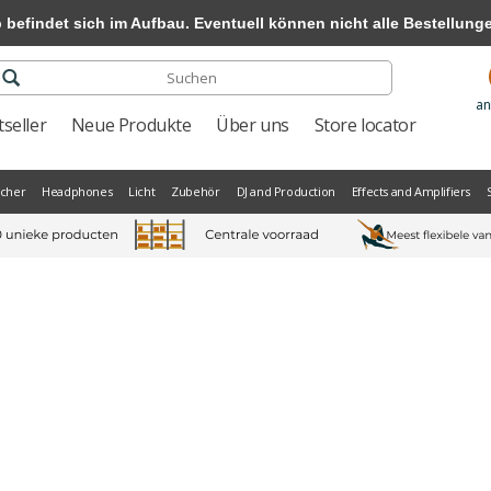
efindet sich im Aufbau. Eventuell können nicht alle Bestellungen
an
seller
Neue Produkte
Über uns
Store locator
scher
Headphones
Licht
Zubehör
DJ and Production
Effects and Amplifiers