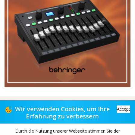
Vertriebspartner für Musikgeschäfte
Wir verwenden Cookies, um Ihre
Accept
Erfahrung zu verbessern
Distribution partner to music stores
Durch die Nutzung unserer Webseite stimmen Sie der
Copyright© 2026 TAS-retail B.V. All rights reserved.