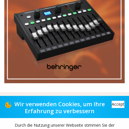
Vertriebspartner für Musikgeschäfte
Wir verwenden Cookies, um Ihre
Accept
Erfahrung zu verbessern
Distribution partner to music stores
Durch die Nutzung unserer Webseite stimmen Sie der
Copyright© 2026 TAS-retail B.V. All rights reserved.