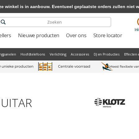
winkel is in aanbouw. Eventueel geplaatste orders zullen niet 
In
llers
Nieuwe producten
Over ons
Store locator
ngpanelen
Hoofdtelefoons
Verlichting
Accessoires
DJ en Producties
Effecten 
GUITAR