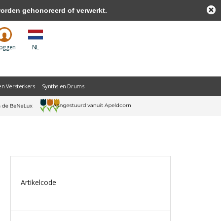
worden gehonoreerd of verwerkt.
loggen
NL
en Versterkers
Synths en Drums
Artikelcode