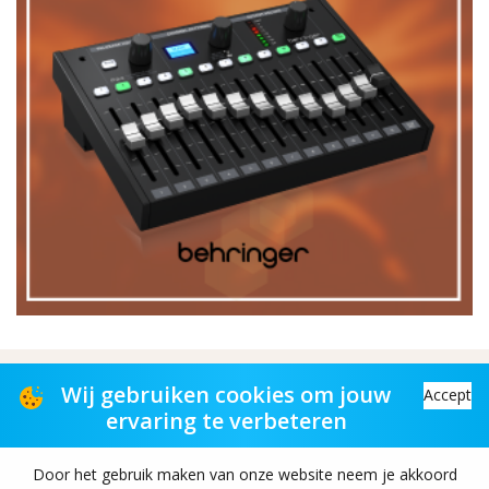
Distributiepartner voor muziekwinkels
Wij gebruiken cookies om jouw
Accept
ervaring te verbeteren
Distribution partner to music stores
Door het gebruik maken van onze website neem je akkoord
Copyright© 2026 TAS-retail B.V. All rights reserved.