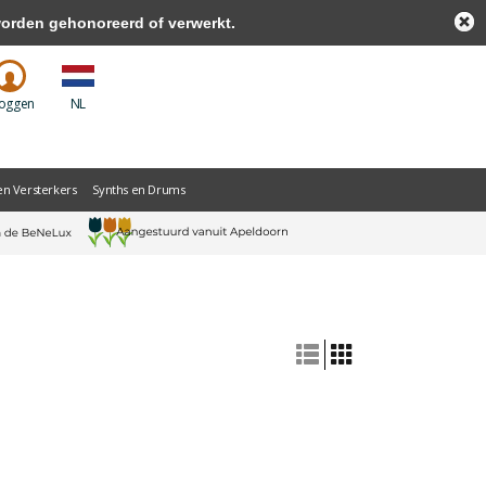
worden gehonoreerd of verwerkt.
loggen
NL
en Versterkers
Synths en Drums