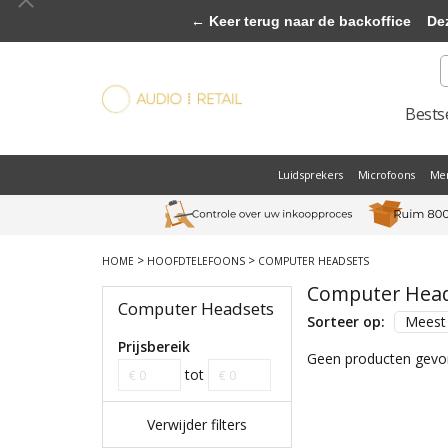
← Keer terug naar de backoffice
Deze 
Bestse
Luidsprekers
Microfoons
Me
>
>
HOME
HOOFDTELEFOONS
COMPUTER HEADSETS
Computer Hea
Computer Headsets
Sorteer op:
Meest
Prijsbereik
Geen producten gevon
tot
Verwijder filters