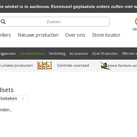
winkel is in aanbouw. Eventueel geplaatste orders zullen niet 
In
llers
Nieuwe producten
Over ons
Store locator
ngpanelen
Hoofdtelefoons
Verlichting
Accessoires
DJ en Producties
Effecten 
dsets
 bekeken
den...