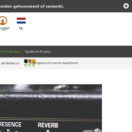
worden gehonoreerd of verwerkt.
loggen
NL
en Versterkers
Synths en Drums