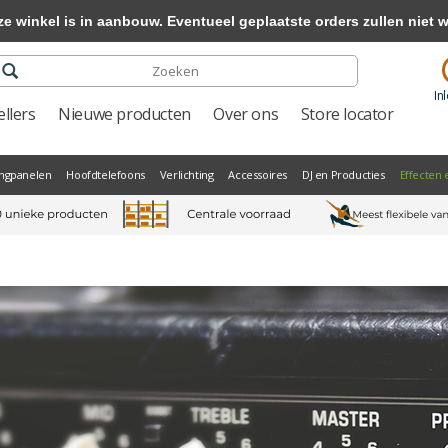
winkel is in aanbouw. Eventueel geplaatste orders zullen niet 
In
llers
Nieuwe producten
Over ons
Store locator
ngpanelen
Hoofdtelefoons
Verlichting
Accessoires
DJ en Producties
Effecten 