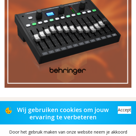
Distributiepartner voor muziekwinkels
Wij gebruiken cookies om jouw
Accept
ervaring te verbeteren
Distribution partner to music stores
Door het gebruik maken van onze website neem je akkoord
Copyright© 2026 TAS-retail B.V. All rights reserved.