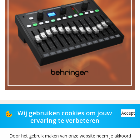
Distributiepartner voor muziekwinkels
Wij gebruiken cookies om jouw
Accept
ervaring te verbeteren
Distribution partner to music stores
Door het gebruik maken van onze website neem je akkoord
Copyright© 2026 TAS-retail B.V. All rights reserved.