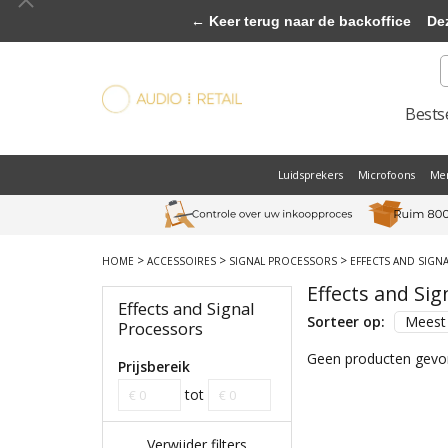
← Keer terug naar de backoffice
Deze 
Bestse
Luidsprekers
Microfoons
Me
>
>
>
HOME
ACCESSOIRES
SIGNAL PROCESSORS
EFFECTS AND SIGN
Effects and Sig
Effects and Signal
Sorteer op:
Meest
Processors
Geen producten gevon
Prijsbereik
tot
Verwijder filters