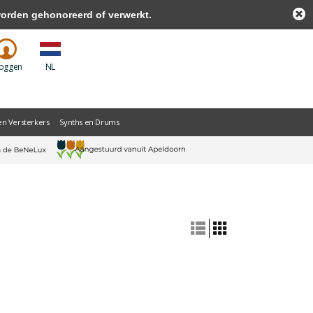
worden gehonoreerd of verwerkt.
loggen
NL
en Versterkers
Synths en Drums