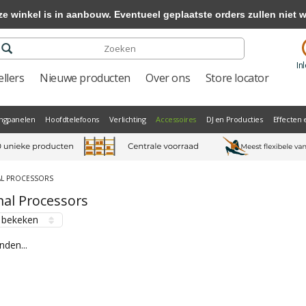
winkel is in aanbouw. Eventueel geplaatste orders zullen niet 
In
llers
Nieuwe producten
Over ons
Store locator
ngpanelen
Hoofdtelefoons
Verlichting
Accessoires
DJ en Producties
Effecten 
AL PROCESSORS
nal Processors
 bekeken
den...