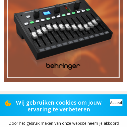
Distributiepartner voor muziekwinkels
Wij gebruiken cookies om jouw
Accept
ervaring te verbeteren
Distribution partner to music stores
Door het gebruik maken van onze website neem je akkoord
Copyright© 2026 TAS-retail B.V. All rights reserved.