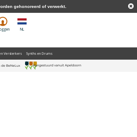
worden gehonoreerd of verwerkt.
loggen
NL
en Versterkers
Synths en Drums