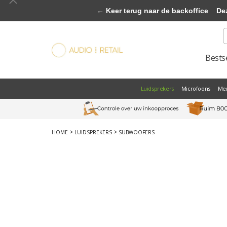
← Keer terug naar de backoffice
Deze 
Bestse
Luidsprekers
Microfoons
Me
>
>
HOME
LUIDSPREKERS
SUBWOOFERS