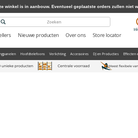
winkel is in aanbouw. Eventueel geplaatste orders zullen niet 
In
llers
Nieuwe producten
Over ons
Store locator
ngpanelen
Hoofdtelefoons
Verlichting
Accessoires
DJ en Producties
Effecten 