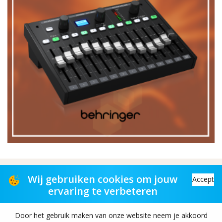
Distributiepartner voor muziekwinkels
Wij gebruiken cookies om jouw
Accept
ervaring te verbeteren
Distribution partner to music stores
Door het gebruik maken van onze website neem je akkoord
Copyright© 2026 TAS-retail B.V. All rights reserved.