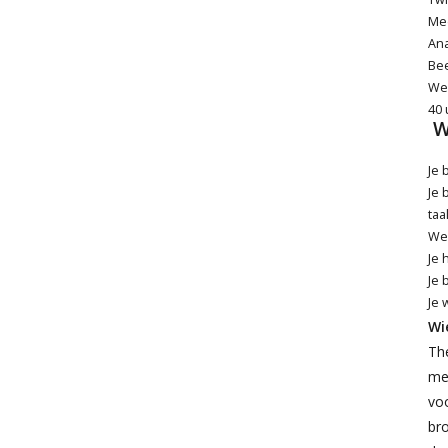
Me
Ana
Bee
We 
40 
W
Je 
Je 
taal
Web
Je 
Je 
Je 
Wie
The
mer
voo
bro