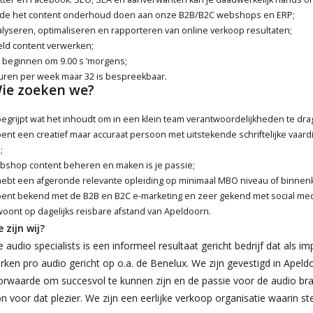
de het content onderhoud doen aan onze B2B/B2C webshops en ERP;
lyseren, optimaliseren en rapporteren van online verkoop resultaten;
ld content verwerken;
beginnen om 9.00 s ’morgens;
uren per week maar 32 is bespreekbaar.
ie zoeken we?
begrijpt wat het inhoudt om in een klein team verantwoordelijkheden te dr
bent een creatief maar accuraat persoon met uitstekende schriftelijke vaa
;
shop content beheren en maken is je passie;
hebt een afgeronde relevante opleiding op minimaal MBO niveau of binnen
bent bekend met de B2B en B2C e-marketing en zeer gekend met social med
woont op dagelijks reisbare afstand van Apeldoorn.
 zijn wij?
 audio specialists is een informeel resultaat gericht bedrijf dat als imp
ken pro audio gericht op o.a. de Benelux. We zijn gevestigd in Apeldo
rwaarde om succesvol te kunnen zijn en de passie voor de audio bran
n voor dat plezier. We zijn een eerlijke verkoop organisatie waarin s