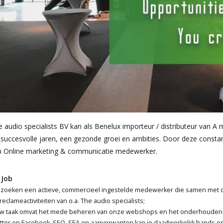
 audio specialists BV kan als Benelux importeur / distributeur van A 
succesvolle jaren, een gezonde groei en ambities. Door deze constan
n Online marketing & communicatie medewerker.
 Job
 zoeken een actieve, commercieel ingestelde medewerker die samen met col
reclameactiviteiten van o.a. The audio specialists;
w taak omvat het mede beheren van onze webshops en het onderhouden va
tter en Facebook. SEO, SEA en aanverwanten kan je daadwerkelijk hands 