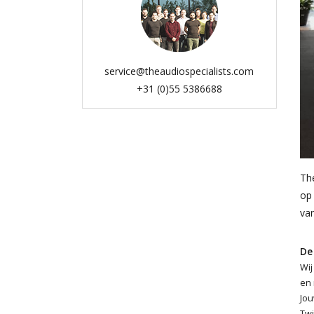
service@theaudiospecialists.com
+31 (0)55 5386688
The
op 
va
De
Wij
en 
Jou
Twi