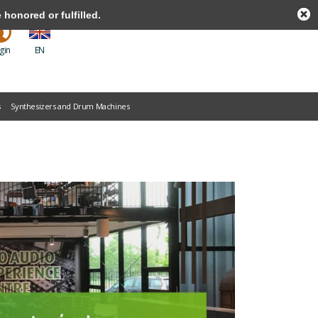
honored or fulfilled.
gin
EN
s
Synthesizers and Drum Machines