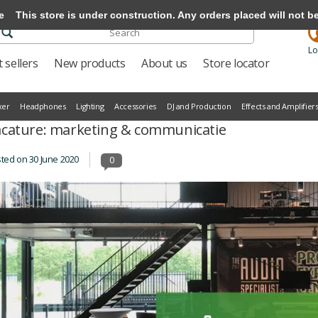
e
This store is under construction. Any orders placed will not be 
Lo
 sellers
New products
About us
Store locator
xer
Headphones
Lighting
Accessories
DJ and Production
Effects and Amplifier
cature: marketing & communicatie
sted on
30 June 2020
0