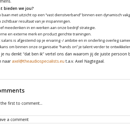
 mens.
t bieden we jou?
 baan met uitzicht op een “vast dienstverband” binnen een dynamisch vak
 zichtbaar resultaat van je inspanningen.
ief meedenken in en werken aan onze bedrijf strategie.
erne en externe merk en product gerichte trainingen.
 salaris is afgestemd op je ervaring -/ ambitie en in onderling overleg samen
kans om binnen onze organisatie “hands on” je talent verder te ontwikkele
 je nu denkt “dat ben ik” vertel ons dan waarom jij de juiste persoon
n naar
axel@theaudiospecialists.eu
t.a.v. Axel Nagtegaal.
omments
the first to comment...
ave a comment