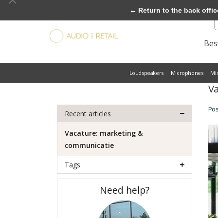
← Return to the back offic
Best
Loudspeakers
Microphones
Mi
Va
Po
Recent articles
Vacature: marketing &
communicatie
Tags
Need help?