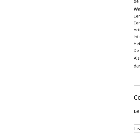
de
Wa
Een
Een
Act
Int
Het
De 
Als
da
C
Be 
Le